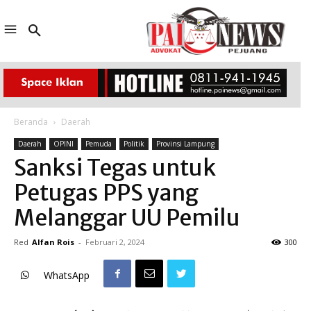
Beranda
Daerah
Daerah
OPINI
Pemuda
Politik
Provinsi Lampung
Sanksi Tegas untuk
Petugas PPS yang
Melanggar UU Pemilu
Red
Alfan Rois
-
Februari 2, 2024
300
WhatsApp