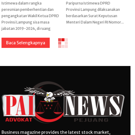
Istimewa dalam rangka
Paripurna Istimewa DPRD
peresmian pemberhentian dan
Provinsi Lampung dilaksanakan
pengangkatan Wakil Ketua DPRD
berdasarkan Surat Keputusan
Provinsi Lampung sisa masa
Menteri Dalam Negeri RI Nomor...
jabatan 2019-2024, di ruang
Baca Selengkapnya
Business magazine provides the latest stock market,