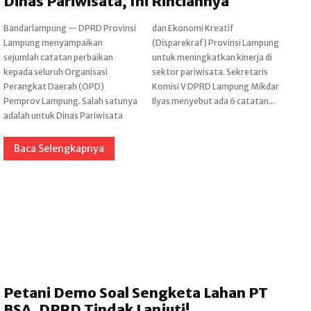
Dinas Pariwisata, Ini Rinciannya
Bandarlampung — DPRD Provinsi
dan Ekonomi Kreatif
Lampung menyampaikan
(Disparekraf) Provinsi Lampung
sejumlah catatan perbaikan
untuk meningkatkan kinerja di
kepada seluruh Organisasi
sektor pariwisata. Sekretaris
Perangkat Daerah (OPD)
Komisi V DPRD Lampung Mikdar
Pemprov Lampung. Salah satunya
Ilyas menyebut ada 6 catatan...
adalah untuk Dinas Pariwisata
Baca Selengkapnya
Petani Demo Soal Sengketa Lahan PT
BSA, DPRD Tindak Lanjuti!