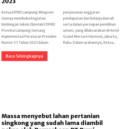
2023
Ketua DPRD Lampung Mingrum
penyusunan anggaran
Gumay membuka kegiatan
pendapatan dan belanja daerah
bimbingan teknis (bimtek) DPRD
serta dalam persiapan pemilihan
Provinsi Lampung tentang
umum, yang dilaksanakan di Hotel
Implementasi Peraturan Presiden
Grand Mercure Harmoni, Jakarta,
Nomor 53 Tahun 2023 dalam
Rabu. Dalam arahannya, Ketua...
Baca Selengkapnya
Massa menyebut lahan pertanian
singkong yang sudah lama diambil