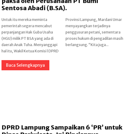
paksa oleh Perusahaan PT Bumi
Sentosa Abadi (B.SA).
Untuk itu mereka meminta
Provinsi Lampung, Mardani Umar
pemerintah segera mencabut
menyayangkan terjadinya
perpanjangan Hak Guba Usaha
penggusuran petani, sementara
(HGU) milik PT BSA yang ada di
proses hukum di pengadilan masih
daerah Anak Tuha. Menyanggapi
berlangsung. “Kita juga...
hal itu, Wakil Ketua Komisi l DPRD
Baca Selengkapnya
DPRD Lampung Sampaikan 6 ‘PR’ untuk