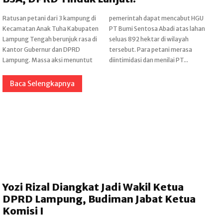
Ratusan petani dari 3 kampung di
pemerintah dapat mencabut HGU
Kecamatan Anak Tuha Kabupaten
PT Bumi Sentosa Abadi atas lahan
Lampung Tengah berunjuk rasa di
seluas 892 hektar di wilayah
Kantor Gubernur dan DPRD
tersebut. Para petani merasa
Lampung. Massa aksi menuntut
diintimidasi dan menilai PT...
Baca Selengkapnya
Yozi Rizal Diangkat Jadi Wakil Ketua
DPRD Lampung, Budiman Jabat Ketua
Komisi I