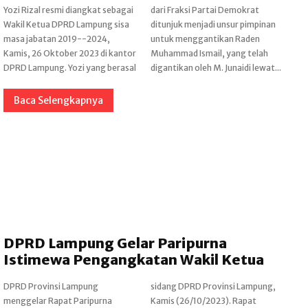
Yozi Rizal resmi diangkat sebagai
dari Fraksi Partai Demokrat
Wakil Ketua DPRD Lampung sisa
ditunjuk menjadi unsur pimpinan
masa jabatan 2019--2024,
untuk menggantikan Raden
Kamis, 26 Oktober 2023 di kantor
Muhammad Ismail, yang telah
DPRD Lampung. Yozi yang berasal
digantikan oleh M. Junaidi lewat...
Baca Selengkapnya
DPRD Lampung Gelar Paripurna
Istimewa Pengangkatan Wakil Ketua
DPRD Provinsi Lampung
sidang DPRD Provinsi Lampung,
menggelar Rapat Paripurna
Kamis (26/10/2023). Rapat