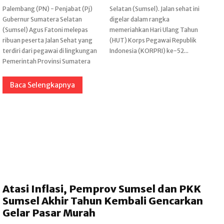
Palembang (PN) - Penjabat (Pj)
Selatan (Sumsel). Jalan sehat ini
Gubernur Sumatera Selatan
digelar dalam rangka
(Sumsel) Agus Fatoni melepas
memeriahkan Hari Ulang Tahun
ribuan peserta Jalan Sehat yang
(HUT) Korps Pegawai Republik
terdiri dari pegawai di lingkungan
Indonesia (KORPRI) ke-52...
Pemerintah Provinsi Sumatera
Baca Selengkapnya
Atasi Inflasi, Pemprov Sumsel dan PKK
Sumsel Akhir Tahun Kembali Gencarkan
Gelar Pasar Murah