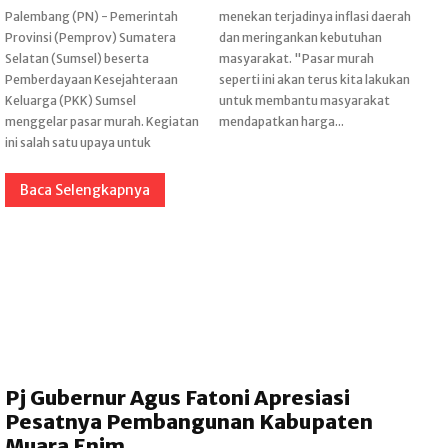
Palembang (PN) - Pemerintah
menekan terjadinya inflasi daerah
Provinsi (Pemprov) Sumatera
dan meringankan kebutuhan
Selatan (Sumsel) beserta
masyarakat. "Pasar murah
Pemberdayaan Kesejahteraan
seperti ini akan terus kita lakukan
Keluarga (PKK) Sumsel
untuk membantu masyarakat
menggelar pasar murah. Kegiatan
mendapatkan harga...
ini salah satu upaya untuk
Baca Selengkapnya
Pj Gubernur Agus Fatoni Apresiasi
Pesatnya Pembangunan Kabupaten
Muara Enim