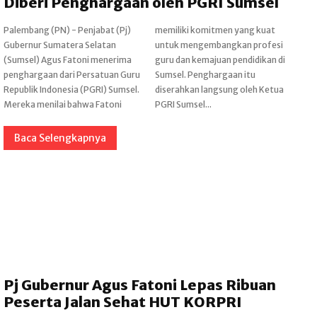
Diberi Penghargaan oleh PGRI Sumsel
Palembang (PN) - Penjabat (Pj)
memiliki komitmen yang kuat
Gubernur Sumatera Selatan
untuk mengembangkan profesi
(Sumsel) Agus Fatoni menerima
guru dan kemajuan pendidikan di
penghargaan dari Persatuan Guru
Sumsel. Penghargaan itu
Republik Indonesia (PGRI) Sumsel.
diserahkan langsung oleh Ketua
Mereka menilai bahwa Fatoni
PGRI Sumsel...
Baca Selengkapnya
Pj Gubernur Agus Fatoni Lepas Ribuan
Peserta Jalan Sehat HUT KORPRI