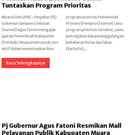
Tuntaskan Program Prioritas
Muara Enim (PN) - Penjabat (Pj)
program prioritas Pemerintah
Gubernur Sumatera Selatan
Provinsi (Pemprov) Sumsel. Lima
(Sumsel) Agus Fatoni mengajak
program prioritas tersebut, yaitu
jajaran Pemerintah Kabupaten
pencegahan dan penanggulangan
(Pemkab) Muara Enim untuk ters
kebakaran hutan dan lahan
aktif dalam menuntaskan lima
(karhutla),...
Baca Selengkapnya
Pj Gubernur Agus Fatoni Resmikan Mall
Pelayanan Publik Kabupaten Muara