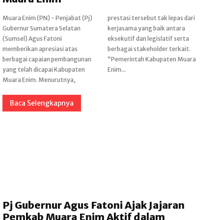
Muara Enim (PN) - Penjabat (Pj)
prestasi tersebut tak lepas dari
Gubernur Sumatera Selatan
kerjasama yang baik antara
(Sumsel) Agus Fatoni
eksekutif dan legislatif serta
memberikan apresiasi atas
berbagai stakeholder terkait.
berbagai capaian pembangunan
“Pemerintah Kabupaten Muara
yang telah dicapai Kabupaten
Enim...
Muara Enim. Menurutnya,
Baca Selengkapnya
Pj Gubernur Agus Fatoni Ajak Jajaran
Pemkab Muara Enim Aktif dalam