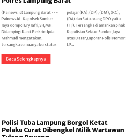
Polres Lampung Barat
(Painews.id) Lampung Barat ---
pelajar (RA), (DP), (DM), (RC),
Painews.id- Kapolsek Sumber
(RA) dan Satu orang DPO yaitu
Jaya Kompol Ery Jafri,SH,MH,
(TJ). Tersangka di amankan pihak
Didampingi Kanit Reskrim Ipda
Kepolisian Sektor Sumber Jaya
Mahmudi mengatakan,
atas Dasar,Laporan Polisi Nomor:
tersangka semuanya berstatus
LP...
Baca Selengkapnya
Polisi Tuba Lampung Borgol Ketat
Pelaku Curat Dibengkel Milik Wartawan