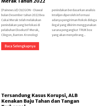
Merak Tahun 2022
(Painews.id) CILEGON - Diawal
penindakan berdasarkan analisis
bulan Desember tahun 2022 Bea
Intelijen diperoleh informasi
Cukai Merak telah melakukan
adanya pengiriman Rokok diduga
penindakan yang berlokasi di
ilegal yang dikirim menggunakan
pelabuhan Eksekutif Merak,
sarana pengangkut TRUK box
Cilegon, Banten. Kronologi
yang akan menyebrang...
Baca Selengkapnya
Tersandung Kasus Korupsi, ALB
Kenakan Baju Tahan dan Tangan