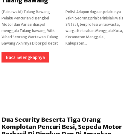
Tulang Bawang
(Painews.id) Tulang Bawang --
Polisi. Adapun dugaan pelakunya
Pelaku Pencurian di Bengkel
Yakni Seorang pria berinisial IM als
Motor dan Variasi diaspol
SN (35), berprofesi wiraswasta,
menggala Tulang bawang Milik
warga Kelurahan Menggala Kota,
Yuhari Seorang Wartawan Tulang
Kecamatan Menggala,
Bawang Akhirnya Diborgol Ketat
Kabupaten...
Baca Selengkapnya
Dua Security Beserta Tiga Orang
Komplotan Pencuri Besi, Sepeda Motor
Berhasil Di Ringkus Dan Di Amankan