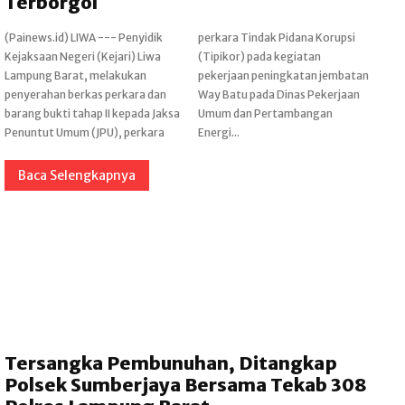
Terborgol
(Painews.id) LIWA --- Penyidik
perkara Tindak Pidana Korupsi
Kejaksaan Negeri (Kejari) Liwa
(Tipikor) pada kegiatan
Lampung Barat, melakukan
pekerjaan peningkatan jembatan
penyerahan berkas perkara dan
Way Batu pada Dinas Pekerjaan
barang bukti tahap II kepada Jaksa
Umum dan Pertambangan
Penuntut Umum (JPU), perkara
Energi...
Baca Selengkapnya
Tersangka Pembunuhan, Ditangkap
Polsek Sumberjaya Bersama Tekab 308