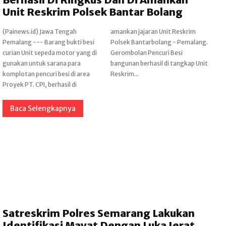
Unit Reskrim Polsek Bantar Bolang
(Painews.id) Jawa Tengah
amankan jajaran Unit Reskrim
Pemalang --- Barang bukti besi
Polsek Bantarbolang - Pemalang.
curian Unit sepeda motor yang di
Gerombolan Pencuri Besi
gunakan untuk sarana para
bangunan berhasil di tangkap Unit
komplotan pencuri besi di area
Reskrim...
Proyek PT. CPI, berhasil di
Baca Selengkapnya
Satreskrim Polres Semarang Lakukan
Identifikasi Mayat Dengan Luka Jerat