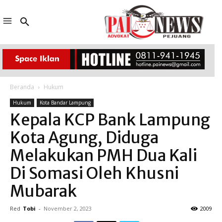
Beranda
Hukum
Hukum
Kota Bandar Lampung
Kepala KCP Bank Lampung
Kota Agung, Diduga
Melakukan PMH Dua Kali
Di Somasi Oleh Khusni
Mubarak
Red
Tobi
-
November 2, 2023
2009