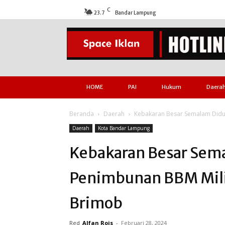
C
23.7
Bandar Lampung
HOME
PAI
Hukum
Daera
Beranda
Daerah
Kebakaran Besar Semalam Didu
Daerah
Kota Bandar Lampung
Kebakaran Besar Sem
Penimbunan BBM Mili
Brimob
Red
Alfan Rois
-
Februari 28, 2024