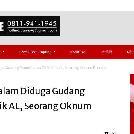
h
PEMPROV Lampung
NASIONAL
Politik
Krim
ga Gudang Penimbunan BBM Milik AL, Seorang Oknum Brimob
alam Diduga Gudang
k AL, Seorang Oknum
165