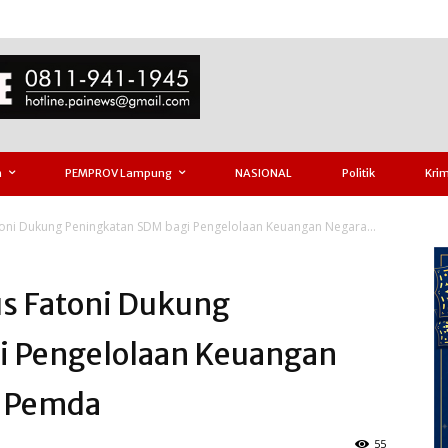
h
PEMPROV Lampung
NASIONAL
Politik
Krim
toni Dukung Peningkatan SDM bagi Pengelolaan Keuangan Negara...
us Fatoni Dukung
i Pengelolaan Keuangan
n Pemda
55