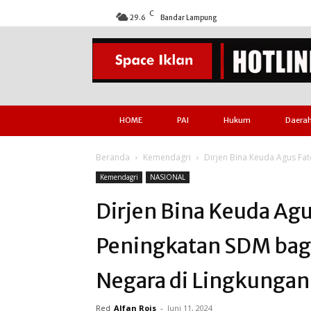
C
29.6
Bandar Lampung
HOME
PAI
Hukum
Daera
Beranda
Kemendagri
Dirjen Bina Keuda Agus Fa
Kemendagri
NASIONAL
Dirjen Bina Keuda Ag
Peningkatan SDM bag
Negara di Lingkunga
Red
Alfan Rois
-
Juni 11, 2024