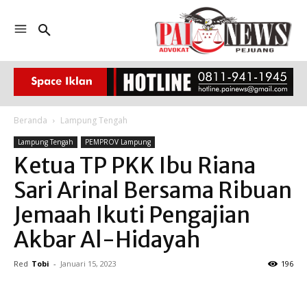
Beranda
Lampung Tengah
Lampung Tengah
PEMPROV Lampung
Ketua TP PKK Ibu Riana
Sari Arinal Bersama Ribuan
Jemaah Ikuti Pengajian
Akbar Al-Hidayah
Red
Tobi
-
Januari 15, 2023
196