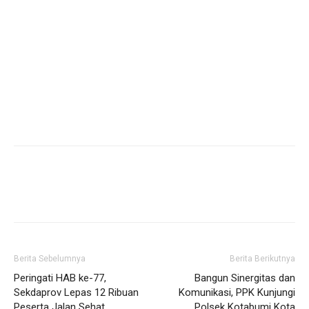
Berita Sebelumnya
Berita Berikutnya
Peringati HAB ke-77,
Bangun Sinergitas dan
Sekdaprov Lepas 12 Ribuan
Komunikasi, PPK Kunjungi
Peserta Jalan Sehat
Polsek Kotabumi Kota