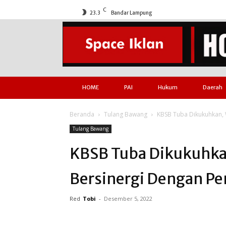
C
23.3
Bandar Lampung
HOME
PAI
Hukum
Daerah
Beranda
Tulang Bawang
KBSB Tuba Dikukuhkan,
Tulang Bawang
KBSB Tuba Dikukuhka
Bersinergi Dengan P
Red
Tobi
-
Desember 5, 2022