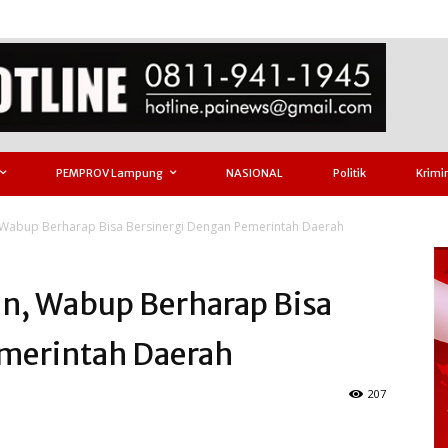
PEMPROV Lampung
NASIONAL
Politik
Krimi
 Wabup Berharap Bisa Bersinergi Dengan Pemerintah Daerah
n, Wabup Berharap Bisa
emerintah Daerah
207