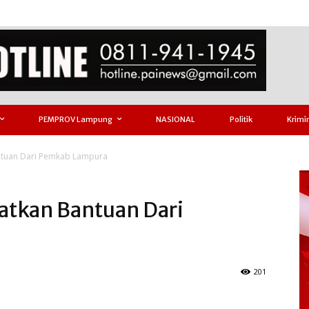
PEMPROV Lampung
NASIONAL
Politik
Krimi
tuan Dari Pemkab Lampura
atkan Bantuan Dari
201