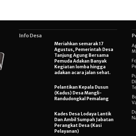
Info Desa
P
Meriahkan semarak 17
A
Agustus, Pemerintah Desa
M
Tanjung Agung Bersama
F
Pemuda Adakan Banyak
P
Kegiatan lomba hingga
adakan acara jalan sehat.
P
D
Pelantikan Kepala Dusun
Te
(Kadus) Desa Mangli-
Bu
Randudongkal Pemalang
Va
D
Kades Desa Lodaya Lantik
Na
Dan Ambil Sumpah Jabatan
Perangkat Desa (Kasi
Pelayanan)