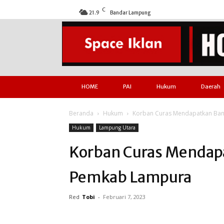
C
21.9
Bandar Lampung
HOME
PAI
Hukum
Daerah
Beranda
Hukum
Korban Curas Mendapatkan Ban
Hukum
Lampung Utara
Korban Curas Mendap
Pemkab Lampura
Red
Tobi
-
Februari 7, 2023